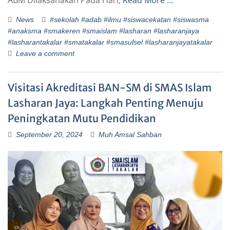
ABM Dilaksanakan Pada Hari,
Read More …
News
#sekolah #adab #ilmu #siswacekatan #siswasma
#anaksma #smakeren #smaislam #lasharan #lasharanjaya
#lasharantakalar #smatakalar #smasulsel #lasharanjayatakalar
Leave a comment
Visitasi Akreditasi BAN-SM di SMAS Islam
Lasharan Jaya: Langkah Penting Menuju
Peningkatan Mutu Pendidikan
September 20, 2024
Muh Amsal Sahban