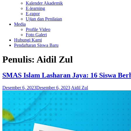
Kalender Akademik
E-learning
E-rapor
Ujian dan Penilaian
Media
Profile Video
Foto Galeri
Hubungi Kami
Pendaftaran Siswa Baru
Penulis:
Aidil Zul
SMAS Islam Lasharan Jaya: 16 Siswa Ber
Desember 6, 2023
Desember 6, 2023
Aidil Zul