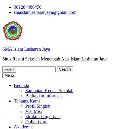
Skip
081284486450
to
smaislamlasharanjaya@gmail.com
content
SMA Islam Lasharan Jaya
Situs Resmi Sekolah Menengah Atas Islam Lasharan Jaya
Search
for:
Menu
Beranda
Sambutan Kepala Sekolah
Berita dan Informasi
Tentang Kami
Profil Singkat
Visi Misi
Struktur Organisasi
Daftar Guru
Akademik