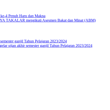
 ke-4 Penuh Haru dan Makna
YA TAKALAR mengikuti Asesmen Bakat dan Minat (ABM)
 semester ganjil Tahun Pelajaran 2023/2024
elar ujian akhir semester ganjil Tahun Pelajaran 2023/2024