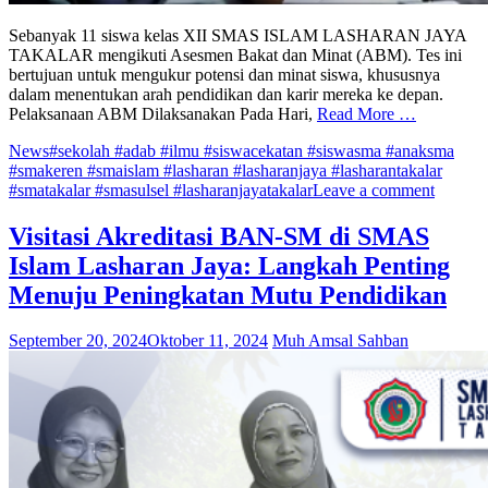
Sebanyak 11 siswa kelas XII SMAS ISLAM LASHARAN JAYA
TAKALAR mengikuti Asesmen Bakat dan Minat (ABM). Tes ini
bertujuan untuk mengukur potensi dan minat siswa, khususnya
dalam menentukan arah pendidikan dan karir mereka ke depan.
Pelaksanaan ABM Dilaksanakan Pada Hari,
Read More …
News
#sekolah #adab #ilmu #siswacekatan #siswasma #anaksma
#smakeren #smaislam #lasharan #lasharanjaya #lasharantakalar
#smatakalar #smasulsel #lasharanjayatakalar
Leave a comment
Visitasi Akreditasi BAN-SM di SMAS
Islam Lasharan Jaya: Langkah Penting
Menuju Peningkatan Mutu Pendidikan
September 20, 2024
Oktober 11, 2024
Muh Amsal Sahban