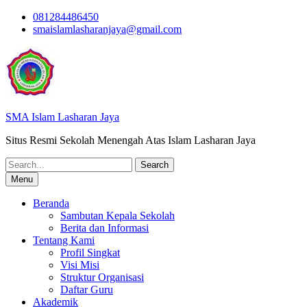
Skip
081284486450
to
smaislamlasharanjaya@gmail.com
content
SMA Islam Lasharan Jaya
Situs Resmi Sekolah Menengah Atas Islam Lasharan Jaya
Search
for:
Menu
Beranda
Sambutan Kepala Sekolah
Berita dan Informasi
Tentang Kami
Profil Singkat
Visi Misi
Struktur Organisasi
Daftar Guru
Akademik