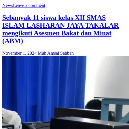
News
Leave a comment
Sebanyak 11 siswa kelas XII SMAS
ISLAM LASHARAN JAYA TAKALAR
mengikuti Asesmen Bakat dan Minat
(ABM)
November 1, 2024
Muh Amsal Sahban