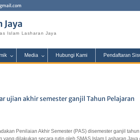
gmail.com
 Jaya
as Islam Lasharan Jaya
mik
Media
Hubungi Kami
Pendaftaran Si
r ujian akhir semester ganjil Tahun Pelajaran
akan Penilaian Akhir Semester (PAS) disemester ganjil tahun
tan yang dilakukan secara rutin oleh SMAS Islam Lasharan Jaya